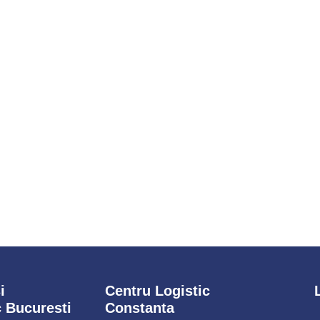
i
Centru Logistic
c Bucuresti
Constanta