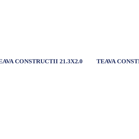
EAVA CONSTRUCTII 21.3X2.0
TEAVA CONSTR
Adaugă la comandă
Adaugă la comandă