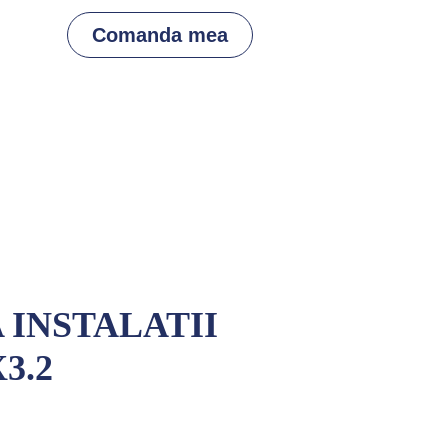
Comanda mea
 INSTALATII
X3.2
dă