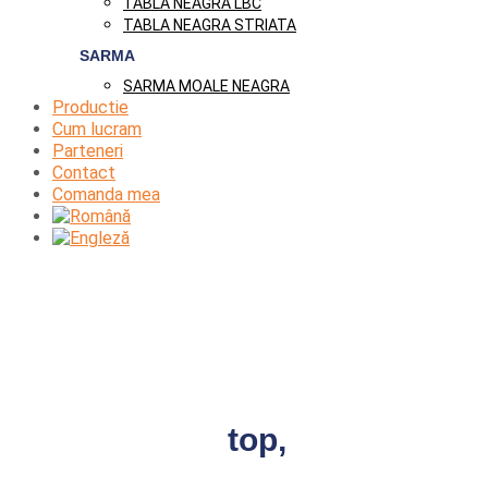
TABLA NEAGRA LBC
TABLA NEAGRA STRIATA
SARMA
SARMA MOALE NEAGRA
Productie
Cum lucram
Parteneri
Contact
Comanda mea
Teava vopsita epoxy pentru
instalatii antiincendiu
Productie de
top,
direct de la
sursa