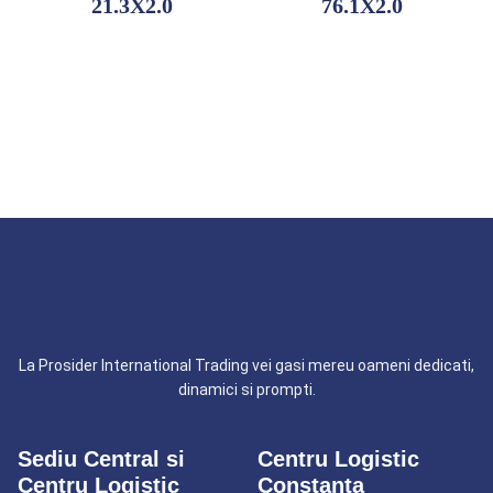
21.3X2.0
76.1X2.0
Adaugă la comandă
Adaugă la comandă
La Prosider International Trading vei gasi mereu oameni dedicati,
dinamici si prompti.
Sediu Central si
Centru Logistic
Centru Logistic
Constanta