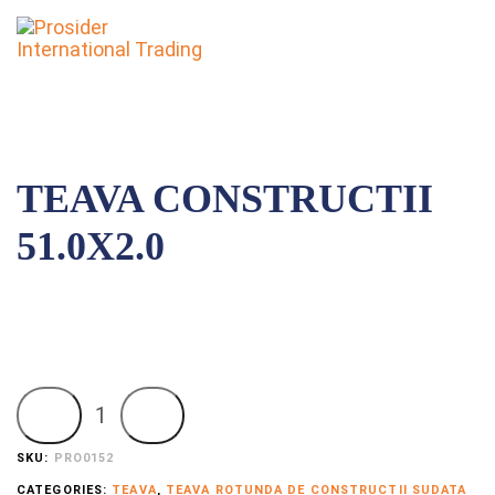
To
nav
TEAVA CONSTRUCTII
51.0X2.0
Adaugă la comandă
SKU:
PRO0152
CATEGORIES:
TEAVA
,
TEAVA ROTUNDA DE CONSTRUCTII SUDATA