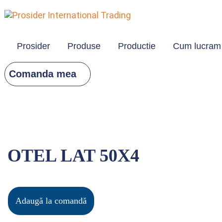
Skip links
Skip to primary navigation
Skip to content
Prosider
Produse
Productie
Cum lucram
Comanda mea
OTEL LAT 50X4
Adaugă la comandă