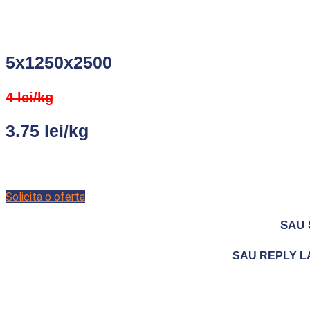
5x1250x2500
4 lei/kg
3.75 lei/kg
Solicita o oferta
SAU 
SAU REPLY LA 