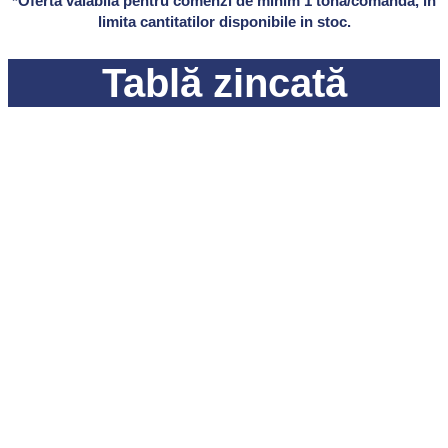
*Oferta valabila pentru comenzi de minim 1 tona/comanda, in
limita cantitatilor disponibile in stoc.
Tablă zincată