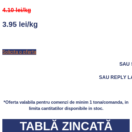
4.10 lei/kg
3.95 lei/kg
Solicita o oferta
SAU 
SAU REPLY LA 
*Oferta valabila pentru comenzi de minim 1 tona/comanda, in
limita cantitatilor disponibile in stoc.
TABLĂ ZINCATĂ