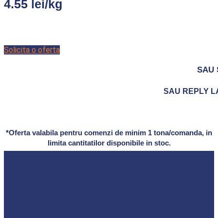
4.55 lei/kg
Solicita o oferta
SAU 
SAU REPLY LA 
*Oferta valabila pentru comenzi de minim 1 tona/comanda, in
limita cantitatilor disponibile in stoc.