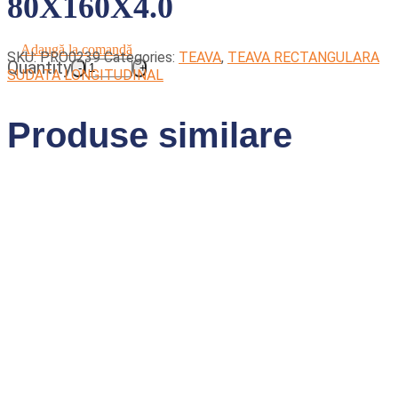
80X160X4.0
Adaugă la comandă
SKU:
PRO0239
Categories:
TEAVA
,
TEAVA RECTANGULARA
Quantity
SUDATA LONGITUDINAL
Produse similare