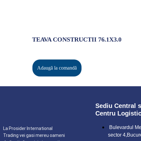
TEAVA CONSTRUCTII 76.1X3.0
Adaugă la comandă
Sediu Central s
Centru Logisti
Bulevardul Met
La Prosider International
sector 4,Bucur
Trading vei gasi mereu oameni