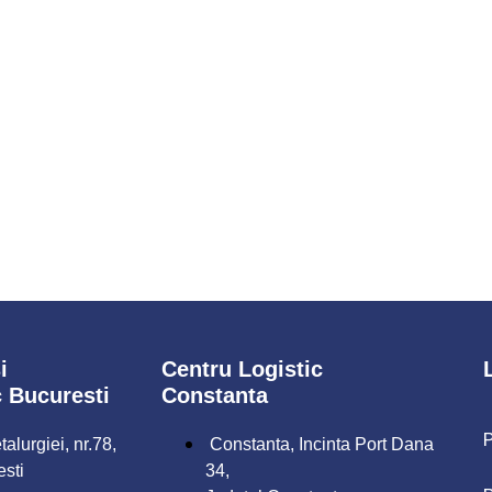
i
Centru Logistic
c Bucuresti
Constanta
P
alurgiei, nr.78,
Constanta, Incinta Port Dana
esti
34,