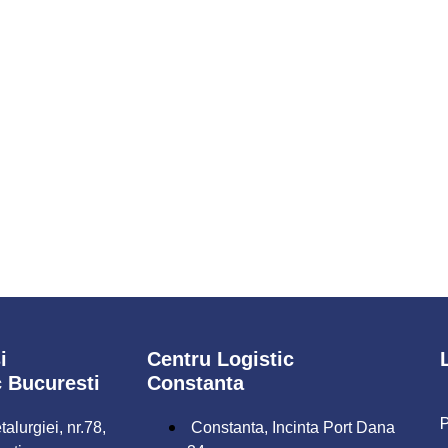
i
Centru Logistic
c Bucuresti
Constanta
P
alurgiei, nr.78,
Constanta, Incinta Port Dana