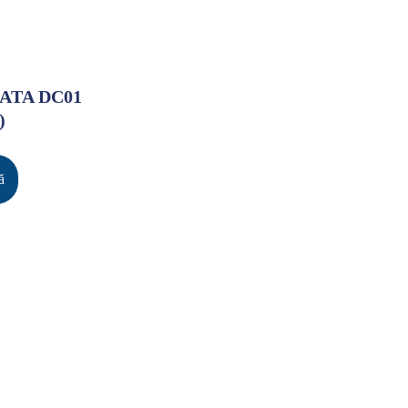
ATA DC01
)
ă