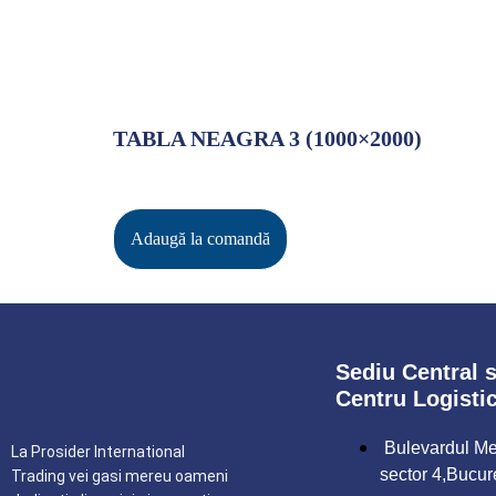
TABLA NEAGRA 3 (1000×2000)
Adaugă la comandă
Sediu Central s
Centru Logisti
Bulevardul Met
La Prosider International
sector 4,Bucur
Trading vei gasi mereu oameni