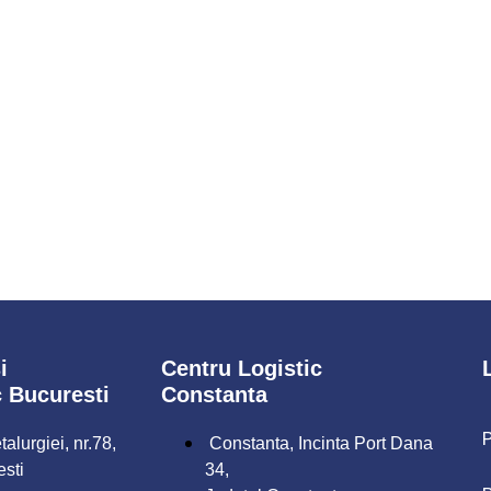
i
Centru Logistic
c Bucuresti
Constanta
P
alurgiei, nr.78,
Constanta, Incinta Port Dana
esti
34,