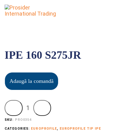
To
nav
IPE 160 S275JR
Adaugă la comandă
SKU:
PRO0354
CATEGORIES:
EUROPROFILE
,
EUROPROFILE TIP IPE